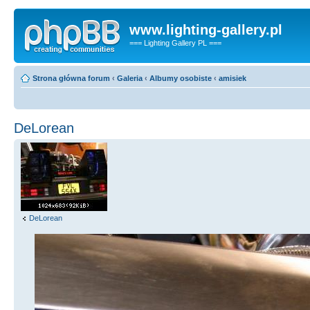
www.lighting-gallery.pl
=== Lighting Gallery PL ===
Strona główna forum
‹
Galeria
‹
Albumy osobiste
‹
amisiek
DeLorean
DeLorean