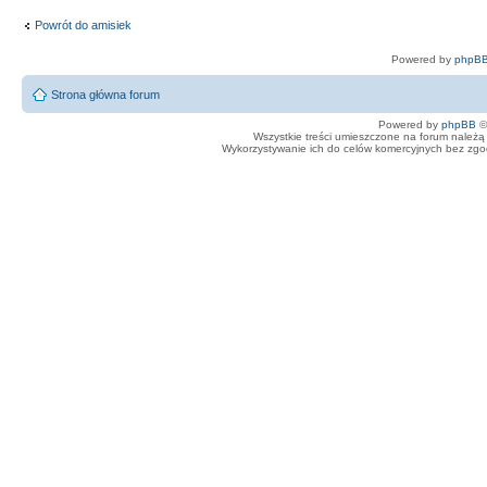
Powrót do amisiek
Powered by
phpBB
Strona główna forum
Powered by
phpBB
©
Wszystkie treści umieszczone na forum należą 
Wykorzystywanie ich do celów komercyjnych bez zgody