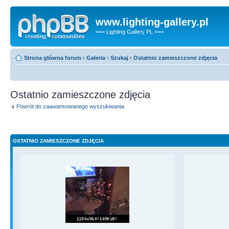
www.lighting-gallery.pl
=== Lighting Gallery PL ===
Strona główna forum
‹
Galeria
‹
Szukaj
‹
Ostatnio zamieszczone zdjęcia
Ostatnio zamieszczone zdjęcia
Powrót do zaawansowanego wyszukiwania
OSTATNIO ZAMIESZCZONE ZDJĘCIA