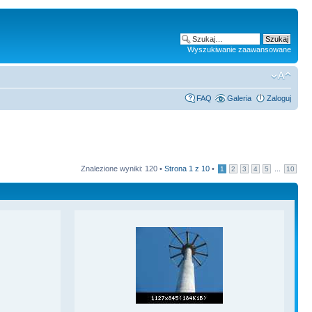
Wyszukiwanie zaawansowane
FAQ
Galeria
Zaloguj
Znalezione wyniki: 120 •
Strona
1
z
10
•
...
1
2
3
4
5
10