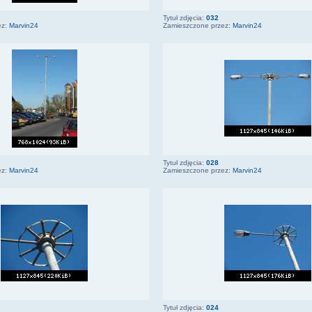
Tytuł zdjęcia:
032
ez:
Marvin24
Zamieszczone przez:
Marvin24
Tytuł zdjęcia:
028
ez:
Marvin24
Zamieszczone przez:
Marvin24
Tytuł zdjęcia:
024