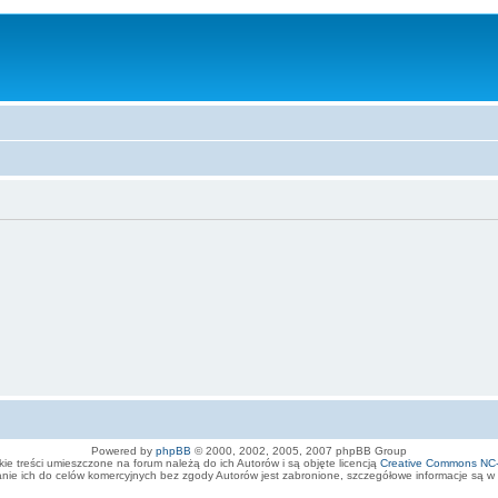
Powered by
phpBB
© 2000, 2002, 2005, 2007 phpBB Group
ie treści umieszczone na forum należą do ich Autorów i są objęte licencją
Creative Commons NC
ie ich do celów komercyjnych bez zgody Autorów jest zabronione, szczegółowe informacje są w op