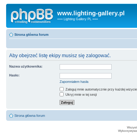
www.lighting-gallery.pl
=== Lighting Gallery PL ===
Strona główna forum
Aby obejrzeć listę ekipy musisz się zalogować.
Nazwa użytkownika:
Hasło:
Zapomniałem hasła
Zaloguj mnie automatycznie przy każdej wizycie
Ukryj mnie w tej sesji
Strona główna forum
Wszystk
Wykorzystywan