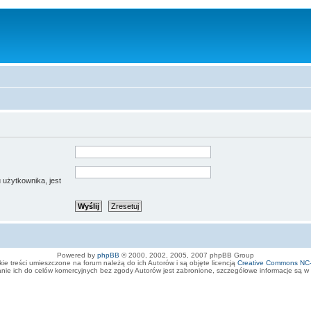
 użytkownika, jest
Powered by
phpBB
© 2000, 2002, 2005, 2007 phpBB Group
ie treści umieszczone na forum należą do ich Autorów i są objęte licencją
Creative Commons NC
ie ich do celów komercyjnych bez zgody Autorów jest zabronione, szczegółowe informacje są w op