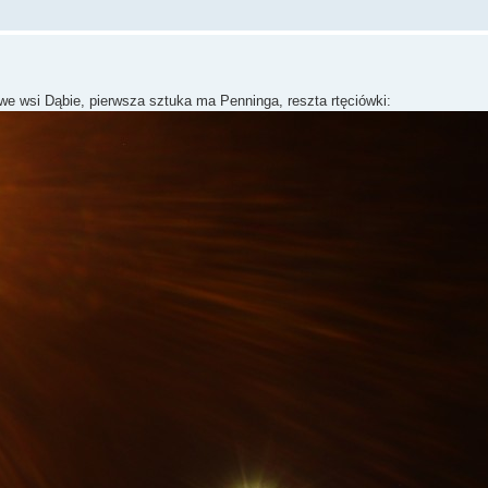
we wsi Dąbie, pierwsza sztuka ma Penninga, reszta rtęciówki: