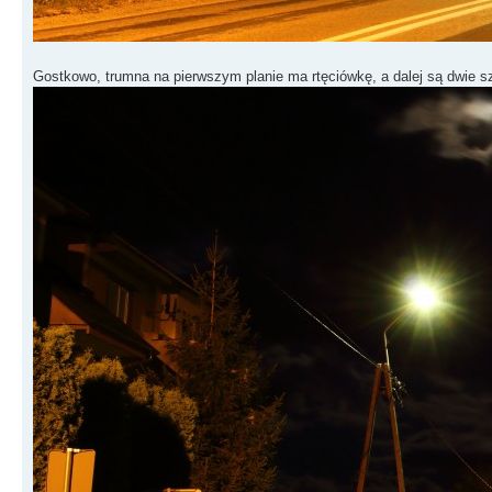
Gostkowo, trumna na pierwszym planie ma rtęciówkę, a dalej są dwie 