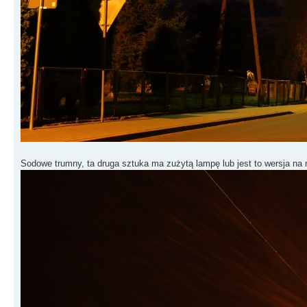
Sodowe trumny, ta druga sztuka ma zużytą lampę lub jest to wersja na 