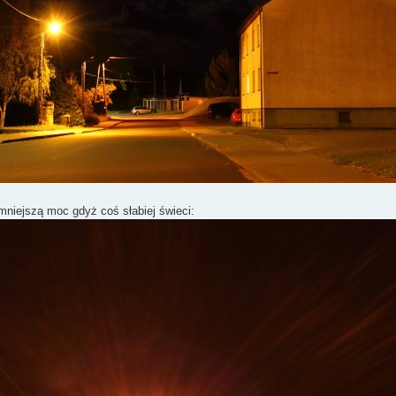
mniejszą moc gdyż coś słabiej świeci: