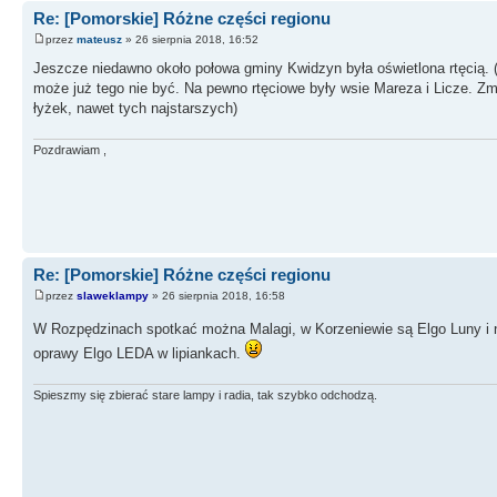
Re: [Pomorskie] Różne części regionu
przez
mateusz
» 26 sierpnia 2018, 16:52
Jeszcze niedawno około połowa gminy Kwidzyn była oświetlona rtęcią. (gł
może już tego nie być. Na pewno rtęciowe były wsie Mareza i Licze. Z
łyżek, nawet tych najstarszych)
Pozdrawiam ,
Re: [Pomorskie] Różne części regionu
przez
slaweklampy
» 26 sierpnia 2018, 16:58
W Rozpędzinach spotkać można Malagi, w Korzeniewie są Elgo Luny i ni
oprawy Elgo LEDA w lipiankach.
Spieszmy się zbierać stare lampy i radia, tak szybko odchodzą.