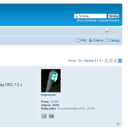
Wyszukiwanie zaawansowane
FAQ
Galeria
Zaloguj
Posty: 39 •
Strona
4
z
4
•
1
2
3
4
ają ORZ-7-2 z
trojmiejski
Posty:
11384
Zdjęcia:
3344
Dołączył(a):
23 października 2011, 23:33