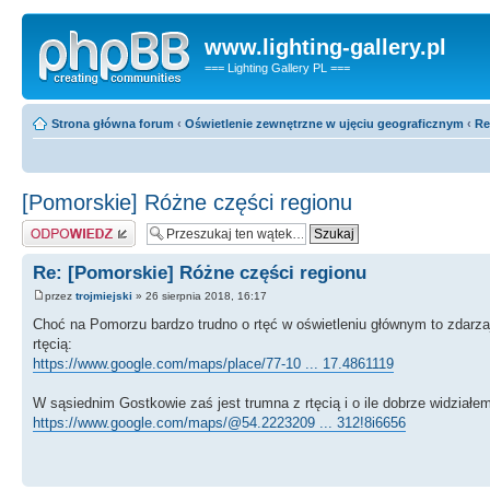
www.lighting-gallery.pl
=== Lighting Gallery PL ===
Strona główna forum
‹
Oświetlenie zewnętrzne w ujęciu geograficznym
‹
Re
[Pomorskie] Różne części regionu
Odpowiedz
Re: [Pomorskie] Różne części regionu
przez
trojmiejski
» 26 sierpnia 2018, 16:17
Choć na Pomorzu bardzo trudno o rtęć w oświetleniu głównym to zdarza
rtęcią:
https://www.google.com/maps/place/77-10 ... 17.4861119
W sąsiednim Gostkowie zaś jest trumna z rtęcią i o ile dobrze widziałe
https://www.google.com/maps/@54.2223209 ... 312!8i6656