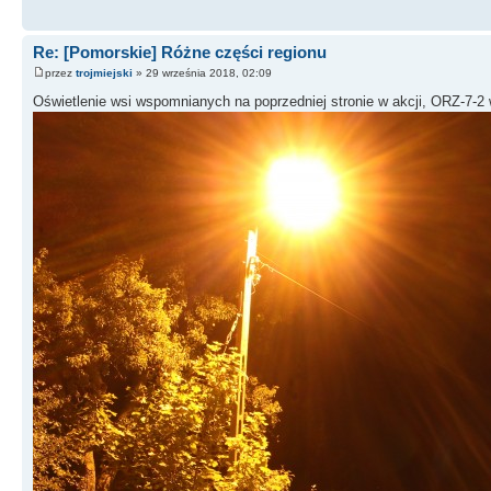
Re: [Pomorskie] Różne części regionu
przez
trojmiejski
» 29 września 2018, 02:09
Oświetlenie wsi wspomnianych na poprzedniej stronie w akcji, ORZ-7-2 