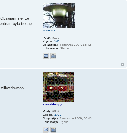
. Obawiam się, że
entrum było trochę
mateusz
Posty:
5150
Zdjęcia:
544
Dołączył(a):
4 czerwca 2007, 15:42
Lokalizacja:
Olsztyn
zlikwidowano
slaweklampy
Posty:
6069
Zdjęcia:
1766
Dołączył(a):
2 września 2009, 06:43
Lokalizacja:
Pęplin