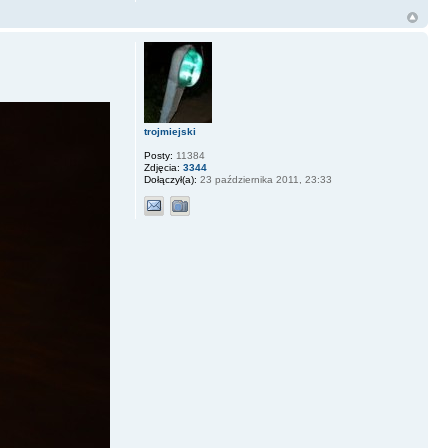
trojmiejski
Posty:
11384
Zdjęcia:
3344
Dołączył(a):
23 października 2011, 23:33